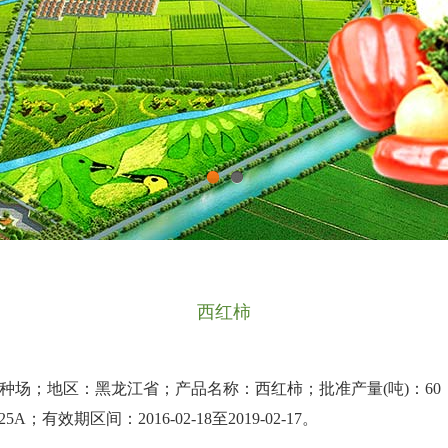
1
2
西红柿
种场；地区：黑龙江省；产品名称：西红柿；批准产量
(
吨
)
：
60
725A
；有效期区间：
2016-02-18
至
2019-02-17
。