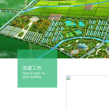
党建工作
Special topic on
party building